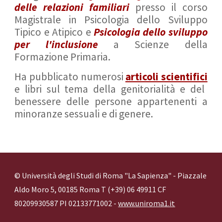
delle relazioni familiari
presso il corso
Magistrale in Psicologia dello Sviluppo
Tipico e Atipico e
Psicologia dello sviluppo
per l'inclusione
a Scienze della
Formazione Primaria.
Ha pubblicato numerosi
articoli scientifici
e libri sul tema della genitorialità e del
benessere delle persone appartenenti a
minoranze sessuali e di genere.
© Università degli Studi di Roma "La Sapienza" - Piazzale
Aldo Moro 5, 00185 Roma T (+39) 06 49911 CF
80209930587 PI 02133771002 -
www.uniroma1.it